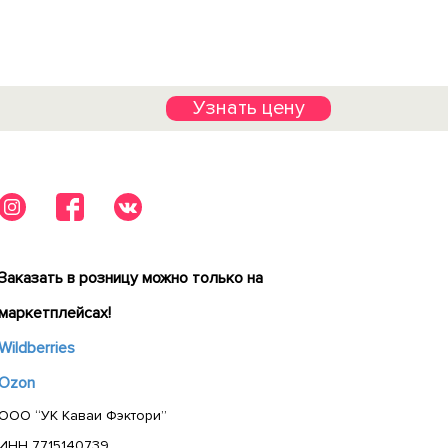
Узнать цену
Заказать в розницу можно только на
маркетплейсах!
Wildberries
Ozon
ООО “УК Каваи Фэктори”
ИНН 7715140739