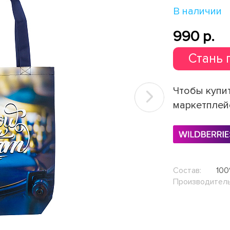
В наличии
990 p.
Стань 
Чтобы купит
Next
маркетплей
Состав:
100
Производитель