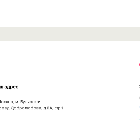
ш адрес
Москва, м. Бутырская,
оезд Добролюбова, д.8А, стр.1