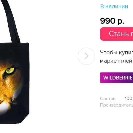
В наличии
990 p.
Стань 
Чтобы купит
Next
маркетплей
Состав:
100
Производитель