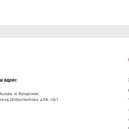
ш адрес
Москва, м. Бутырская,
оезд Добролюбова, д.8А, стр.1