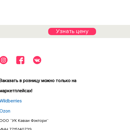
Узнать цену
Заказать в розницу можно только на
маркетплейсах!
Wildberries
Ozon
ООО “УК Каваи Фэктори”
ИНН 7715140739