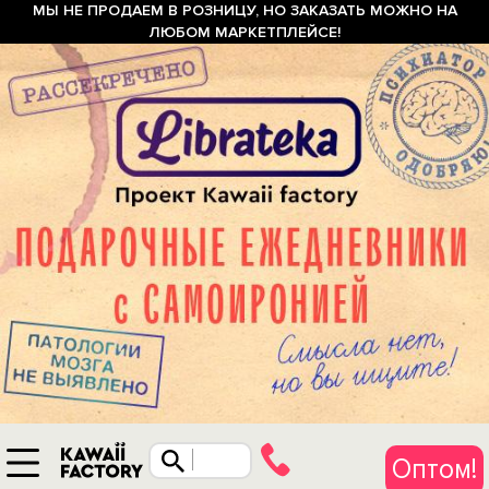
МЫ НЕ ПРОДАЕМ В РОЗНИЦУ, НО ЗАКАЗАТЬ МОЖНО НА
ЛЮБОМ МАРКЕТПЛЕЙСЕ!
Оптом!