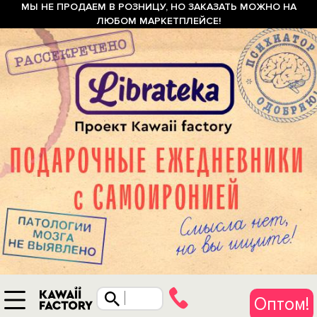
МЫ НЕ ПРОДАЕМ В РОЗНИЦУ, НО ЗАКАЗАТЬ МОЖНО НА
ЛЮБОМ МАРКЕТПЛЕЙСЕ!
Оптом!