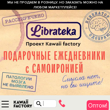
МЫ НЕ ПРОДАЕМ В РОЗНИЦУ, НО ЗАКАЗАТЬ МОЖНО НА
ЛЮБОМ МАРКЕТПЛЕЙСЕ!
Оптом!