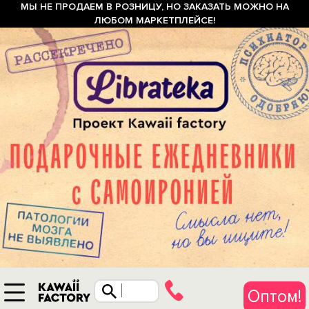
МЫ НЕ ПРОДАЕМ В РОЗНИЦУ, НО ЗАКАЗАТЬ МОЖНО НА
ЛЮБОМ МАРКЕТПЛЕЙСЕ!
Оптом!