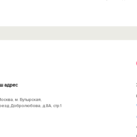
ш адрес
Москва, м. Бутырская,
оезд Добролюбова, д.8А, стр.1