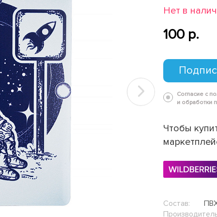
Нет в нали
100 p.
Подпис
Согласие с п
Next
и обработки 
Чтобы купит
маркетплей
Состав:
ПВ
Производитель