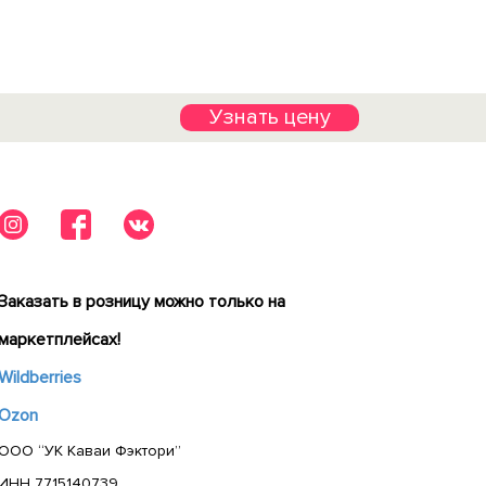
Узнать цену
Заказать в розницу можно только на
маркетплейсах!
Wildberries
Ozon
ООО “УК Каваи Фэктори”
ИНН 7715140739