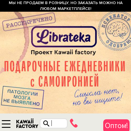
МЫ НЕ ПРОДАЕМ В РОЗНИЦУ, НО ЗАКАЗАТЬ МОЖНО НА
ЛЮБОМ МАРКЕТПЛЕЙСЕ!
Оптом!