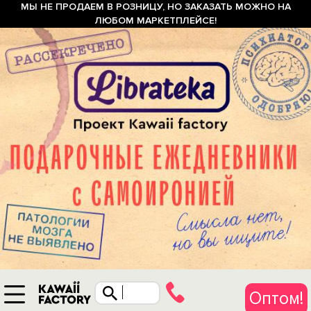
МЫ НЕ ПРОДАЕМ В РОЗНИЦУ, НО ЗАКАЗАТЬ МОЖНО НА
ЛЮБОМ МАРКЕТПЛЕЙСЕ!
Оптом!