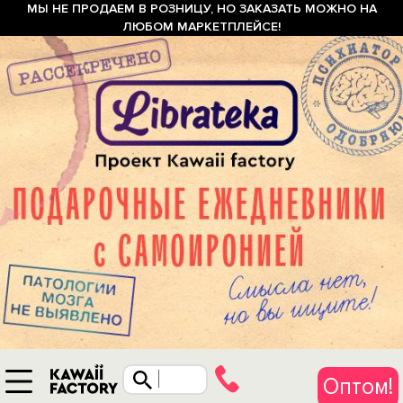
МЫ НЕ ПРОДАЕМ В РОЗНИЦУ, НО ЗАКАЗАТЬ МОЖНО НА
ЛЮБОМ МАРКЕТПЛЕЙСЕ!
Оптом!