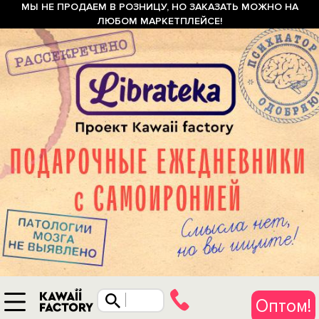
МЫ НЕ ПРОДАЕМ В РОЗНИЦУ, НО ЗАКАЗАТЬ МОЖНО НА
ЛЮБОМ МАРКЕТПЛЕЙСЕ!
Оптом!