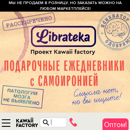
МЫ НЕ ПРОДАЕМ В РОЗНИЦУ, НО ЗАКАЗАТЬ МОЖНО НА
ЛЮБОМ МАРКЕТПЛЕЙСЕ!
Оптом!