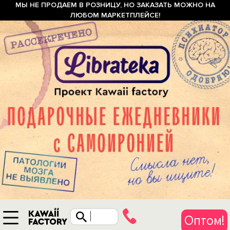
МЫ НЕ ПРОДАЕМ В РОЗНИЦУ, НО ЗАКАЗАТЬ МОЖНО НА
ЛЮБОМ МАРКЕТПЛЕЙСЕ!
Оптом!