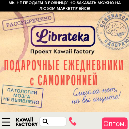
МЫ НЕ ПРОДАЕМ В РОЗНИЦУ, НО ЗАКАЗАТЬ МОЖНО НА
ЛЮБОМ МАРКЕТПЛЕЙСЕ!
Оптом!