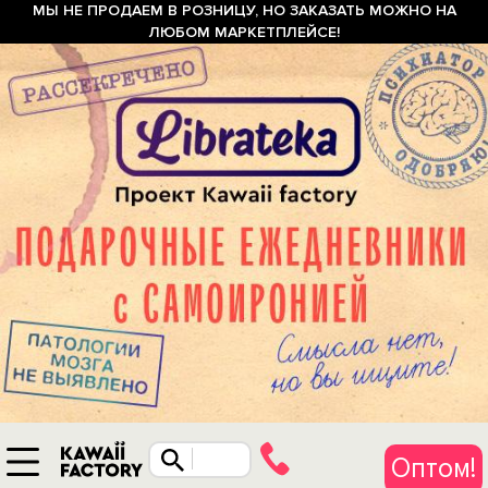
МЫ НЕ ПРОДАЕМ В РОЗНИЦУ, НО ЗАКАЗАТЬ МОЖНО НА
ЛЮБОМ МАРКЕТПЛЕЙСЕ!
Оптом!