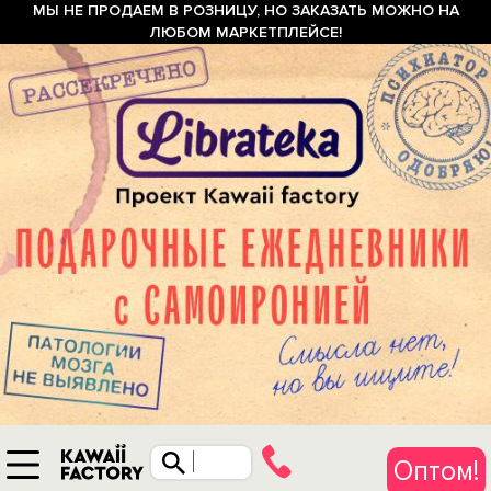
МЫ НЕ ПРОДАЕМ В РОЗНИЦУ, НО ЗАКАЗАТЬ МОЖНО НА
ЛЮБОМ МАРКЕТПЛЕЙСЕ!
Оптом!