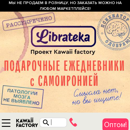
МЫ НЕ ПРОДАЕМ В РОЗНИЦУ, НО ЗАКАЗАТЬ МОЖНО НА
ЛЮБОМ МАРКЕТПЛЕЙСЕ!
Оптом!