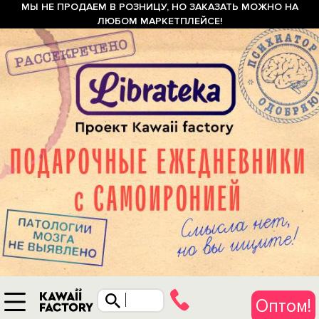
МЫ НЕ ПРОДАЕМ В РОЗНИЦУ, НО ЗАКАЗАТЬ МОЖНО НА
ЛЮБОМ МАРКЕТПЛЕЙСЕ!
Оптом!