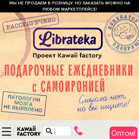
МЫ НЕ ПРОДАЕМ В РОЗНИЦУ, НО ЗАКАЗАТЬ МОЖНО НА
ЛЮБОМ МАРКЕТПЛЕЙСЕ!
Оптом!