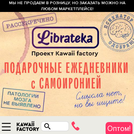
МЫ НЕ ПРОДАЕМ В РОЗНИЦУ, НО ЗАКАЗАТЬ МОЖНО НА
ЛЮБОМ МАРКЕТПЛЕЙСЕ!
Оптом!