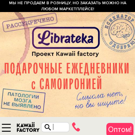
МЫ НЕ ПРОДАЕМ В РОЗНИЦУ, НО ЗАКАЗАТЬ МОЖНО НА
ЛЮБОМ МАРКЕТПЛЕЙСЕ!
Оптом!