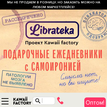
МЫ НЕ ПРОДАЕМ В РОЗНИЦУ, НО ЗАКАЗАТЬ МОЖНО НА
ЛЮБОМ МАРКЕТПЛЕЙСЕ!
Оптом!