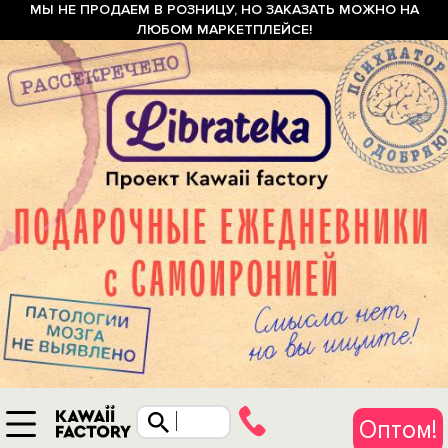
МЫ НЕ ПРОДАЕМ В РОЗНИЦУ, НО ЗАКАЗАТЬ МОЖНО НА
ЛЮБОМ МАРКЕТПЛЕЙСЕ!
Оптом!