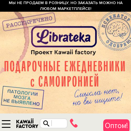
МЫ НЕ ПРОДАЕМ В РОЗНИЦУ, НО ЗАКАЗАТЬ МОЖНО НА
ЛЮБОМ МАРКЕТПЛЕЙСЕ!
Оптом!