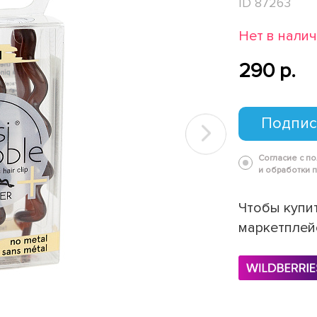
ID 87263
Нет в нали
290 p.
Подпис
Next
Согласие с п
и обработки 
Чтобы купит
маркетплей