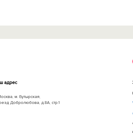
ш адрес
Москва, м. Бутырская,
оезд Добролюбова, д.8А, стр.1