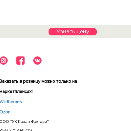
Узнать цену
Заказать в розницу можно только на
маркетплейсах!
Wildberries
Ozon
ООО “УК Каваи Фэктори”
ИНН 7715140739