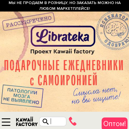
МЫ НЕ ПРОДАЕМ В РОЗНИЦУ, НО ЗАКАЗАТЬ МОЖНО НА
ЛЮБОМ МАРКЕТПЛЕЙСЕ!
Оптом!