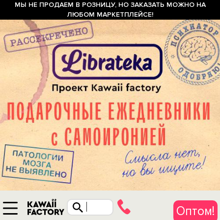
МЫ НЕ ПРОДАЕМ В РОЗНИЦУ, НО ЗАКАЗАТЬ МОЖНО НА
ЛЮБОМ МАРКЕТПЛЕЙСЕ!
Оптом!