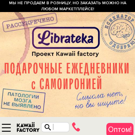
МЫ НЕ ПРОДАЕМ В РОЗНИЦУ, НО ЗАКАЗАТЬ МОЖНО НА
ЛЮБОМ МАРКЕТПЛЕЙСЕ!
Оптом!